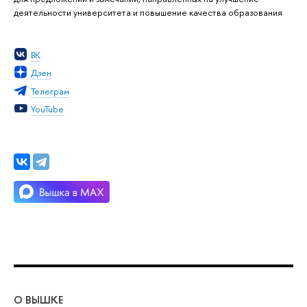
деятельности университета и повышение качества образования
ВК
Дзен
Телеграм
YouTube
О ВЫШКЕ
ОБ