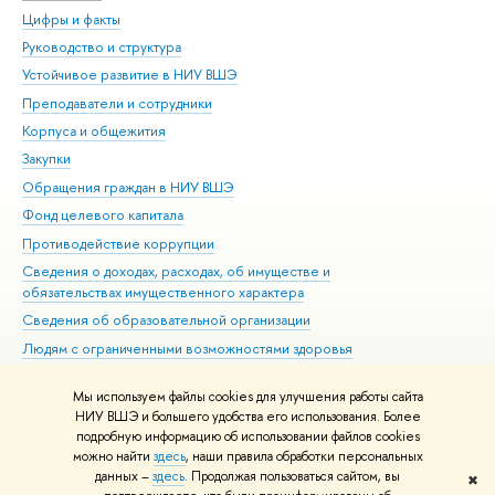
Цифры и факты
Ли
Руководство и структура
Дов
Устойчивое развитие в НИУ ВШЭ
Ол
Преподаватели и сотрудники
При
Корпуса и общежития
Вы
Закупки
При
Обращения граждан в НИУ ВШЭ
Ас
Фонд целевого капитала
До
Противодействие коррупции
Цен
Сведения о доходах, расходах, об имуществе и
Би
обязательствах имущественного характера
Об
Сведения об образовательной организации
Обр
Людям с ограниченными возможностями здоровья
Единая платежная страница
Мы используем файлы cookies для улучшения работы сайта
Работа в Вышке
НИУ ВШЭ и большего удобства его использования. Более
подробную информацию об использовании файлов cookies
можно найти
здесь
, наши правила обработки персональных
данных –
здесь
. Продолжая пользоваться сайтом, вы
✖
Редактору