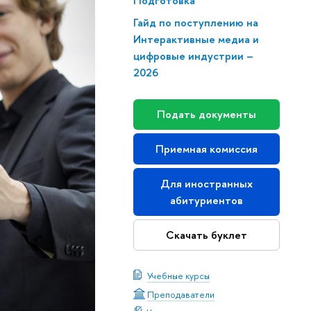
Подготовка
Гайд по поступлению на
Интерактивные медиа и
цифровые индустрии –
2026
Подать документы
Приемная комиссия
Для иностранных
абитуриентов
Скачать буклет
Учебные курсы
Преподаватели