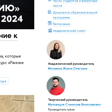
Число студентов и вакантные
места
Документы образовательной
программы
Расписание
Академический совет
ние к
за, которые
курс «Раннее
Академический руководитель
Москвина Жанна Олеговна
тура
Творческий руководитель
Миловидов Станислав Вячеславович
Руководитель трека