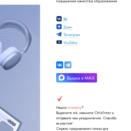
повышение качества образования
ВК
Дзен
Телеграм
YouTube
Нашли
опечатку
?
Выделите её, нажмите Ctrl+Enter и
отправьте нам уведомление. Спасибо
за участие!
Сервис предназначен только для