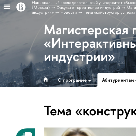
Национальный исследовательский университет «Высш
(Москва)
Факультет креативных индустрий
Маги
индустрии»
Новости
Тема «конструктор успеха»
Магистерская 
«Интерактивны
индустрии»
О программе
Абитуриентам
Тема «констру