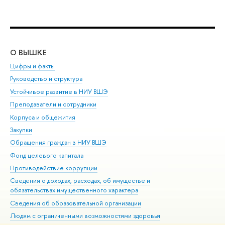
О ВЫШКЕ
ОБ
Цифры и факты
Ли
Руководство и структура
Дов
Устойчивое развитие в НИУ ВШЭ
Ол
Преподаватели и сотрудники
При
Корпуса и общежития
Вы
Закупки
При
Обращения граждан в НИУ ВШЭ
Ас
Фонд целевого капитала
До
Противодействие коррупции
Цен
Сведения о доходах, расходах, об имуществе и
Би
обязательствах имущественного характера
Об
Сведения об образовательной организации
Обр
Людям с ограниченными возможностями здоровья