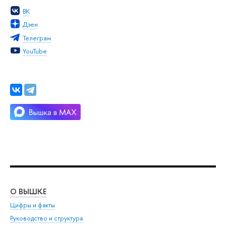
ВК
Дзен
Телеграм
YouTube
О ВЫШКЕ
ОБ
Цифры и факты
Ли
Руководство и структура
Дов