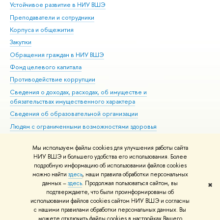
Устойчивое развитие в НИУ ВШЭ
Ол
Преподаватели и сотрудники
При
Корпуса и общежития
Вы
Закупки
При
Обращения граждан в НИУ ВШЭ
Ас
Фонд целевого капитала
До
Противодействие коррупции
Цен
Сведения о доходах, расходах, об имуществе и
Би
обязательствах имущественного характера
Об
Сведения об образовательной организации
Обр
Людям с ограниченными возможностями здоровья
Единая платежная страница
Мы используем файлы cookies для улучшения работы сайта
Работа в Вышке
НИУ ВШЭ и большего удобства его использования. Более
подробную информацию об использовании файлов cookies
можно найти
здесь
, наши правила обработки персональных
данных –
здесь
. Продолжая пользоваться сайтом, вы
✖
Редактору
подтверждаете, что были проинформированы об
© НИУ ВШЭ 1993–2026
Адреса и контакты
Условия использования
использовании файлов cookies сайтом НИУ ВШЭ и согласны
с нашими правилами обработки персональных данных. Вы
материалов
Политика конфиденциальности
Карта сайта
можете отключить файлы cookies в настройках Вашего
Шрифты HSE Sans и HSE Slab разработаны в
Школе дизайна НИУ ВШЭ