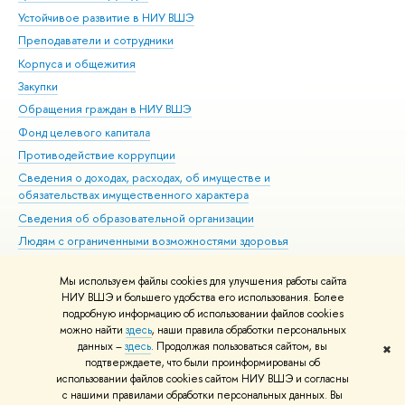
Устойчивое развитие в НИУ ВШЭ
Ол
Преподаватели и сотрудники
При
Корпуса и общежития
Вы
Закупки
При
Обращения граждан в НИУ ВШЭ
Ас
Фонд целевого капитала
До
Противодействие коррупции
Цен
Сведения о доходах, расходах, об имуществе и
Би
обязательствах имущественного характера
Об
Сведения об образовательной организации
Обр
Людям с ограниченными возможностями здоровья
Единая платежная страница
Мы используем файлы cookies для улучшения работы сайта
Работа в Вышке
НИУ ВШЭ и большего удобства его использования. Более
подробную информацию об использовании файлов cookies
можно найти
здесь
, наши правила обработки персональных
данных –
здесь
. Продолжая пользоваться сайтом, вы
✖
Редактору
подтверждаете, что были проинформированы об
© НИУ ВШЭ 1993–2026
Адреса и контакты
Условия использования
использовании файлов cookies сайтом НИУ ВШЭ и согласны
с нашими правилами обработки персональных данных. Вы
материалов
Политика конфиденциальности
Карта сайта