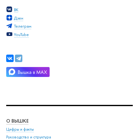
ВК
Дзен
Телеграм
YouTube
О ВЫШКЕ
ОБ
Цифры и факты
Ли
Руководство и структура
Дов