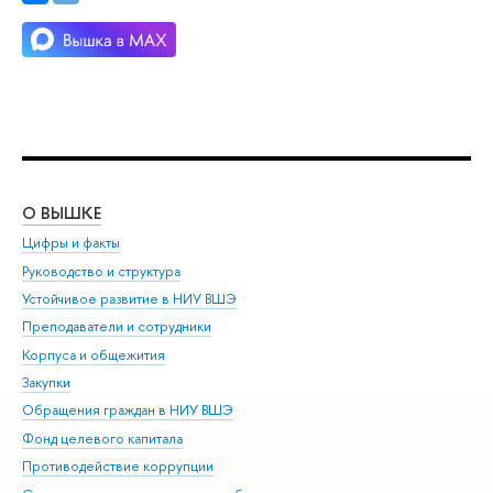
О ВЫШКЕ
ОБ
Цифры и факты
Ли
Руководство и структура
Дов
Устойчивое развитие в НИУ ВШЭ
Ол
Преподаватели и сотрудники
При
Корпуса и общежития
Вы
Закупки
При
Обращения граждан в НИУ ВШЭ
Ас
Фонд целевого капитала
До
Противодействие коррупции
Цен