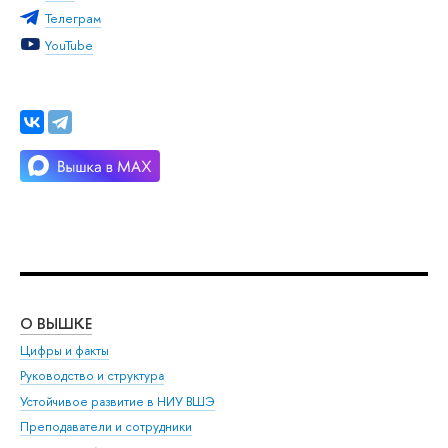
Телеграм
YouTube
О ВЫШКЕ
ОБ
Цифры и факты
Ли
Руководство и структура
Дов
Устойчивое развитие в НИУ ВШЭ
Ол
Преподаватели и сотрудники
При