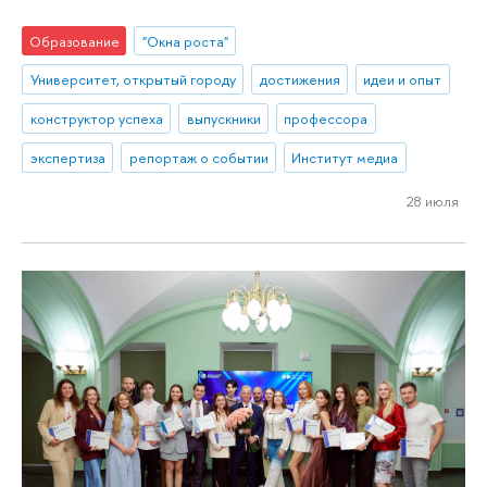
Образование
"Окна роста"
Университет, открытый городу
достижения
идеи и опыт
конструктор успеха
выпускники
профессора
экспертиза
репортаж о событии
Институт медиа
28 июля