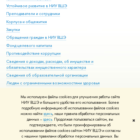
Устойчивое развитие в НИУ ВШЭ
Ол
Преподаватели и сотрудники
При
Корпуса и общежития
Вы
Закупки
При
Обращения граждан в НИУ ВШЭ
Ас
Фонд целевого капитала
До
Противодействие коррупции
Цен
Сведения о доходах, расходах, об имуществе и
Би
обязательствах имущественного характера
Об
Сведения об образовательной организации
Обр
Людям с ограниченными возможностями здоровья
Единая платежная страница
Мы используем файлы cookies для улучшения работы сайта
Работа в Вышке
НИУ ВШЭ и большего удобства его использования. Более
подробную информацию об использовании файлов cookies
можно найти
здесь
, наши правила обработки персональных
данных –
здесь
. Продолжая пользоваться сайтом, вы
✖
Редактору
подтверждаете, что были проинформированы об
© НИУ ВШЭ 1993–2026
Адреса и контакты
Условия использования
использовании файлов cookies сайтом НИУ ВШЭ и согласны
с нашими правилами обработки персональных данных. Вы
материалов
Политика конфиденциальности
Карта сайта