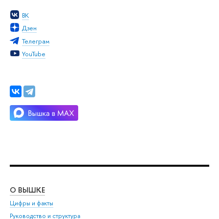
ВК
Дзен
Телеграм
YouTube
О ВЫШКЕ
ОБ
Цифры и факты
Ли
Руководство и структура
Дов