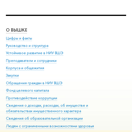
О ВЫШКЕ
ОБ
Цифры и факты
Ли
Руководство и структура
Дов
Устойчивое развитие в НИУ ВШЭ
Ол
Преподаватели и сотрудники
При
Корпуса и общежития
Вы
Закупки
При
Обращения граждан в НИУ ВШЭ
Ас
Фонд целевого капитала
До
Противодействие коррупции
Цен
Сведения о доходах, расходах, об имуществе и
Би
обязательствах имущественного характера
Об
Сведения об образовательной организации
Обр
Людям с ограниченными возможностями здоровья