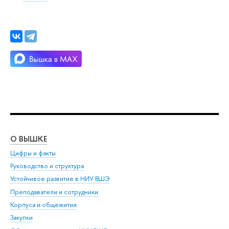
О ВЫШКЕ
ОБ
Цифры и факты
Ли
Руководство и структура
Дов
Устойчивое развитие в НИУ ВШЭ
Ол
Преподаватели и сотрудники
При
Корпуса и общежития
Вы
Закупки
При