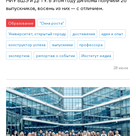
НИУ ВШЭ и ДГТУ. В этом году дипломы получили 26
выпускников, восемь из них — с отличием.
Образование
"Окна роста"
Университет, открытый городу
достижения
идеи и опыт
конструктор успеха
выпускники
профессора
экспертиза
репортаж о событии
Институт медиа
28 июля