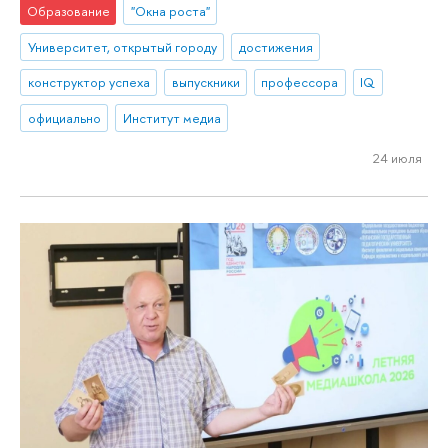
Образование
"Окна роста"
Университет, открытый городу
достижения
конструктор успеха
выпускники
профессора
IQ
официально
Институт медиа
24 июля