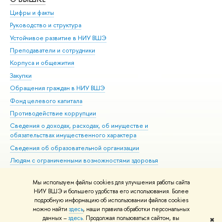
Цифры и факты
Ли
Руководство и структура
Дов
Устойчивое развитие в НИУ ВШЭ
Ол
Преподаватели и сотрудники
При
Корпуса и общежития
Вы
Закупки
При
Обращения граждан в НИУ ВШЭ
Ас
Фонд целевого капитала
До
Противодействие коррупции
Цен
Сведения о доходах, расходах, об имуществе и
Би
обязательствах имущественного характера
Об
Сведения об образовательной организации
Обр
Людям с ограниченными возможностями здоровья
Единая платежная страница
Мы используем файлы cookies для улучшения работы сайта
Работа в Вышке
НИУ ВШЭ и большего удобства его использования. Более
подробную информацию об использовании файлов cookies
можно найти
здесь
, наши правила обработки персональных
данных –
здесь
. Продолжая пользоваться сайтом, вы
✖