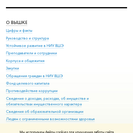
О ВЫШКЕ
ОБ
Цифры и факты
Ли
Руководство и структура
Дов
Устойчивое развитие в НИУ ВШЭ
Ол
Преподаватели и сотрудники
При
Корпуса и общежития
Вы
Закупки
При
Обращения граждан в НИУ ВШЭ
Ас
Фонд целевого капитала
До
Противодействие коррупции
Цен
Сведения о доходах, расходах, об имуществе и
Би
обязательствах имущественного характера
Об
Сведения об образовательной организации
Обр
Людям с ограниченными возможностями здоровья
Единая платежная страница
Мы используем файлы cookies для улучшения работы сайта