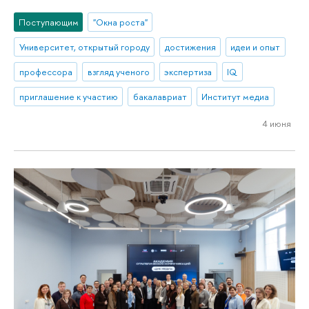
Поступающим
"Окна роста"
Университет, открытый городу
достижения
идеи и опыт
профессора
взгляд ученого
экспертиза
IQ
приглашение к участию
бакалавриат
Институт медиа
4 июня