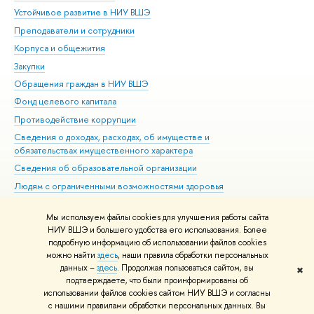
Устойчивое развитие в НИУ ВШЭ
Ол
Преподаватели и сотрудники
При
Корпуса и общежития
Вы
Закупки
При
Обращения граждан в НИУ ВШЭ
Ас
Фонд целевого капитала
До
Противодействие коррупции
Цен
Сведения о доходах, расходах, об имуществе и
Би
обязательствах имущественного характера
Об
Сведения об образовательной организации
Обр
Людям с ограниченными возможностями здоровья
Единая платежная страница
Мы используем файлы cookies для улучшения работы сайта
Работа в Вышке
НИУ ВШЭ и большего удобства его использования. Более
подробную информацию об использовании файлов cookies
можно найти
здесь
, наши правила обработки персональных
данных –
здесь
. Продолжая пользоваться сайтом, вы
✖
Редактору
подтверждаете, что были проинформированы об
© НИУ ВШЭ 1993–2026
Адреса и контакты
Условия использования
использовании файлов cookies сайтом НИУ ВШЭ и согласны
с нашими правилами обработки персональных данных. Вы
материалов
Политика конфиденциальности
Карта сайта