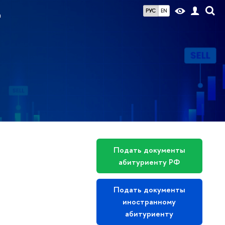
РУС
EN
ы
Подать документы
абитуриенту РФ
Подать документы
иностранному
абитуриенту