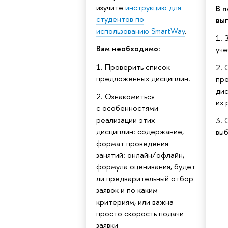
изучите
инструкцию для
В 
студентов по
вып
использованию SmartWay
.
1. 
Вам необходимо
:
уче
1. Проверить список
2. 
предложенных дисциплин.
пр
дис
2. Ознакомиться
их 
с особенностями
реализации этих
3. 
дисциплин: содержание,
вы
формат проведения
занятий: онлайн/офлайн,
формула оценивания, будет
ли предварительный отбор
заявок и по каким
критериям, или важна
просто скорость подачи
заявки