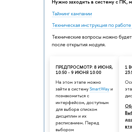
Нужно заходить в систему с ПК,
Тайминг кампании
Техническая инструкция по работе
Технические вопросы можно будет
после открытия модуля.
ПРЕДПРОСМОТР: 8 ИЮНЯ,
1 В
10:50 - 9 ИЮНЯ 10:00
23:
На этом этапе можно
Осн
зайти в систему
SmartWay
и
эта
познакомиться с
дис
интерфейсом, доступным
Об
для выбора списком
Вы
дисциплин и их
до
расписанием. Перед
вт
выбором