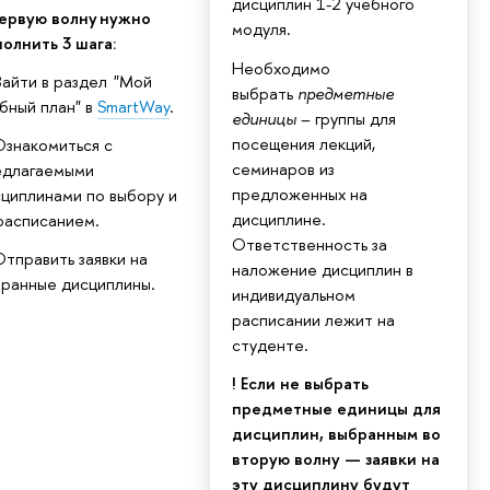
дисциплин 1-2 учебного
первую волну нужно
модуля.
олнить 3 шага:
Необходимо
Зайти в раздел "Мой
выбрать
предметные
бный план" в
SmartWay
.
единицы
– группы для
посещения лекций,
Ознакомиться с
семинаров из
едлагаемыми
предложенных на
циплинами по выбору и
дисциплине.
расписанием.
Ответственность за
Отправить заявки на
наложение дисциплин в
бранные дисциплины.
индивидуальном
расписании лежит на
студенте.
! Если не выбрать
предметные единицы для
дисциплин, выбранным во
вторую волну — заявки на
эту дисциплину будут