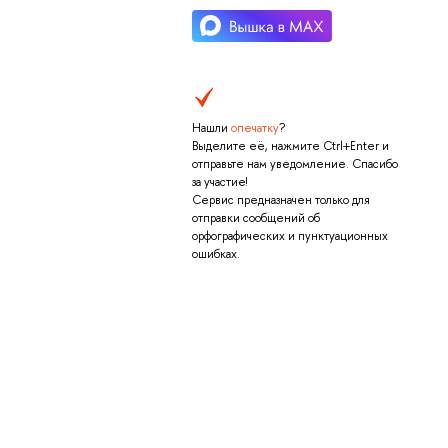
Нашли
опечатку
?
Выделите её, нажмите Ctrl+Enter и
отправьте нам уведомление. Спасибо
за участие!
Сервис предназначен только для
отправки сообщений об
орфографических и пунктуационных
ошибках.