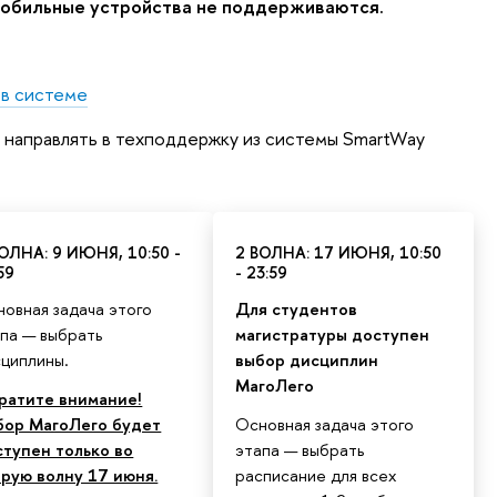
 мобильные устройства не поддерживаются.
 в системе
 направлять в техподдержку из системы SmartWay
ОЛНА: 9 ИЮНЯ, 10:50 -
2 ВОЛНА: 17 ИЮНЯ, 10:50
59
- 23:59
овная задача этого
Для студентов
па — выбрать
магистратуры доступен
циплины.
выбор дисциплин
МагоЛего
ратите внимание!
бор МагоЛего будет
Основная задача этого
ступен только во
этапа — выбрать
орую волну 17 июня.
расписание для всех