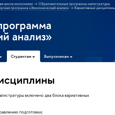
ая школа экономики»
Образовательные программы магистратуры
ерская программа «Экономический анализ»
Вариативные дисциплин
программа
й анализ»
Студентам
Выпускникам
дисциплины
магистратуры включено два блока вариативных
правлению подготовки;