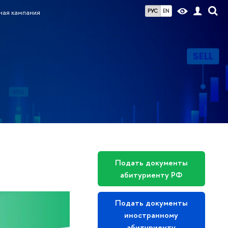
РУС
EN
ная кампания
Подать документы
абитуриенту РФ
Подать документы
иностранному
абитуриенту