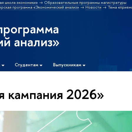
ая школа экономики»
Образовательные программы магистратуры
ерская программа «Экономический анализ»
Новости
Тема «прием
программа
й анализ»
м
Студентам
Выпускникам
я кампания 2026»