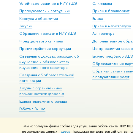
Устойчивое развитие в НИУ ВШЭ
Олимпиады
Преподаватели и сотрудники
Прием в бакалавриат
Корпуса и общежития
Вышка+
Закупки
Прием в магистратуру
Обращения граждан в НИУ ВШЭ
Аспирантура
Фонд целевого капитала
Дополнительное обра
Противодействие коррупции
Центр развития карье
Сведения о доходах, расходах, об
Бизнес-инкубатор ВШ
имуществе и обязательствах
Образовательные парт
имущественного характера
Обратная связь и взаи
Сведения об образовательной
с получателями услуг
организации
Людям с ограниченными
возможностями здоровья
Единая платежная страница
Работа в Вышке
Мы используем файлы cookies для улучшения работы сайта НИУ ВШЭ
© НИУ ВШЭ 1993–2026
Адреса и контакты
Условия использова
персональных данных –
здесь
. Продолжая пользоваться сайтом, вы 
Шрифты HSE Sans и HSE Slab разработаны в
Школе дизайна НИУ