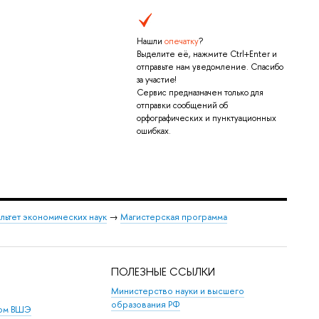
Нашли
опечатку
?
Выделите её, нажмите Ctrl+Enter и
отправьте нам уведомление. Спасибо
за участие!
Сервис предназначен только для
отправки сообщений об
орфографических и пунктуационных
ошибках.
льтет экономических наук
→
Магистерская программа
ПОЛЕЗНЫЕ ССЫЛКИ
Министерство науки и высшего
образования РФ
дом ВШЭ