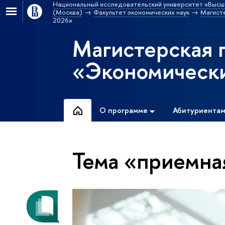
Национальный исследовательский университет «Высш
(Москва)
Факультет экономических наук
Магист
2026»
Магистерская 
«Экономически
О программе
Абитуриента
Тема «приемна