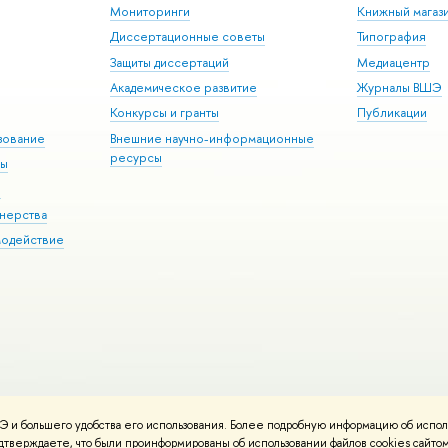
Мониторинги
Книжный магаз
Диссертационные советы
Типография
Защиты диссертаций
Медиацентр
Академическое развитие
Журналы ВШЭ
Конкурсы и гранты
Публикации
зование
Внешние научно-информационные
ресурсы
ры
Э
нерства
модействие
 и большего удобства его использования. Более подробную информацию об испол
ния материалов
Политика конфиденциальности
Карта сайта
подтверждаете, что были проинформированы об использовании файлов cookies сай
 ВШЭ