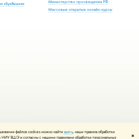
Министерство просвещения РФ
ин «БукВышка»
Массовые открытые онлайн-курсы
ьзовании файлов cookies можно найти
здесь
, наши правила обработки
Редактору
✖
том НИУ ВШЭ и согласны с нашими правилами обработки персональных