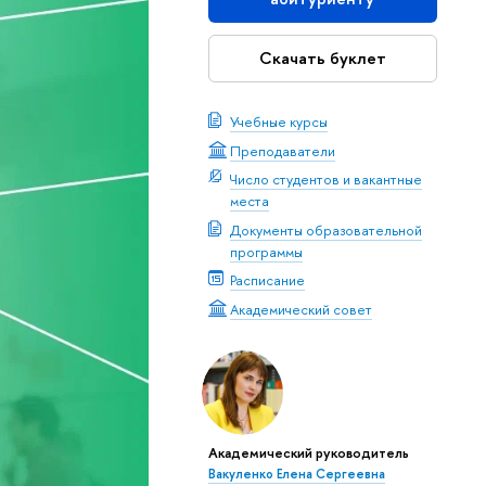
Скачать буклет
Учебные курсы
Преподаватели
Число студентов и вакантные
места
Документы образовательной
программы
Расписание
Академический совет
Академический руководитель
Вакуленко Елена Сергеевна