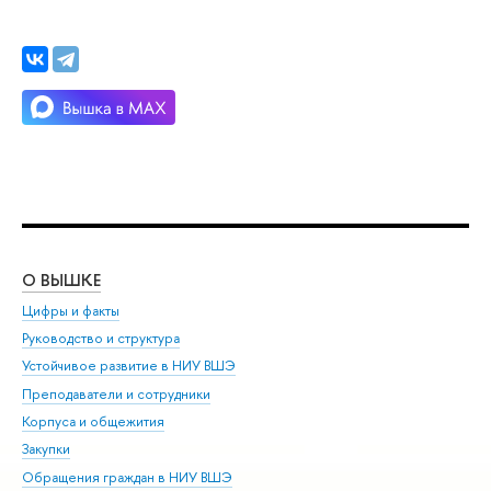
О ВЫШКЕ
ОБ
Цифры и факты
Ли
Руководство и структура
Дов
Устойчивое развитие в НИУ ВШЭ
Ол
Преподаватели и сотрудники
При
Корпуса и общежития
Вы
Закупки
При
Обращения граждан в НИУ ВШЭ
Ас