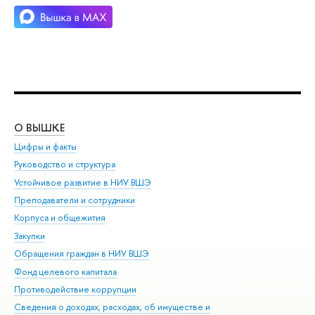
О ВЫШКЕ
ОБ
Цифры и факты
Ли
Руководство и структура
Дов
Устойчивое развитие в НИУ ВШЭ
Ол
Преподаватели и сотрудники
При
Корпуса и общежития
Вы
Закупки
При
Обращения граждан в НИУ ВШЭ
Ас
Фонд целевого капитала
До
Противодействие коррупции
Цен
Сведения о доходах, расходах, об имуществе и
Би