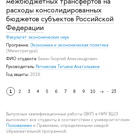
межбюджетных трансфертов на
расходы консолидированных
бюджетов субъектов Российской
Федерации
Факультет экономических наук
Программа:
Экономика и экономическая политика
(Магистратура)
ФИО студента:
Балин Георгий Александрович
Руководитель:
Ратникова Татьяна Анатольевна
Год защиты:
2026
...
1
2
3
4
5
6
7
8
9
10
→
23
Выпускные квалификационные работы (ВКР) в НИУ ВШЭ
выполняют все студенты в соответствии с университетским
Положением
и Правилами, определенными каждой
образовательной программой.