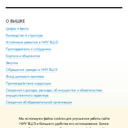
О ВЫШКЕ
ОБ
Цифры и факты
Ли
Руководство и структура
Дов
Устойчивое развитие в НИУ ВШЭ
Ол
Преподаватели и сотрудники
При
Корпуса и общежития
Вы
Закупки
При
Обращения граждан в НИУ ВШЭ
Асп
Фонд целевого капитала
Доп
Противодействие коррупции
Цен
Сведения о доходах, расходах, об имуществе и обязательствах
Биз
имущественного характера
Обр
Сведения об образовательной организации
Обр
Людям с ограниченными возможностями здоровья
Единая платежная страница
Мы используем файлы cookies для улучшения работы сайта
Работа в Вышке
НИУ ВШЭ и большего удобства его использования. Более