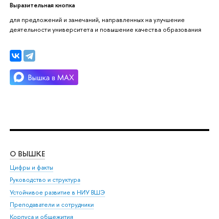
Выразительная кнопка
для предложений и замечаний, направленных на улучшение
деятельности университета и повышение качества образования
О ВЫШКЕ
ОБ
Цифры и факты
Ли
Руководство и структура
Дов
Устойчивое развитие в НИУ ВШЭ
Ол
Преподаватели и сотрудники
При
Корпуса и общежития
Вы