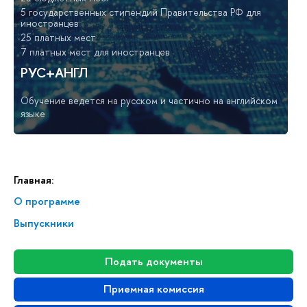
5 государственных стипендий Правительства РФ для
иностранцев
25 платных мест
7 платных мест для иностранцев
РУС+АНГЛ
Обучение ведется на русском и частично на английском
языке
Главная:
О программе
Выпускники
Подать документы
Приемная комиссия