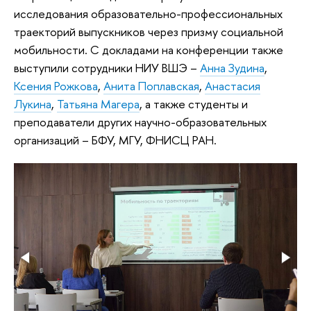
исследования образовательно-профессиональных
траекторий выпускников через призму социальной
мобильности. С докладами на конференции также
выступили сотрудники НИУ ВШЭ –
Анна Зудина
,
Ксения Рожкова
,
Анита Поплавская
,
Анастасия
Лукина
,
Татьяна Магера
, а также студенты и
преподаватели других научно-образовательных
организаций – БФУ, МГУ, ФНИСЦ РАН.