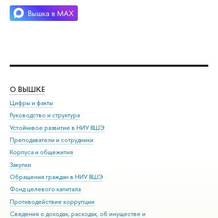
О ВЫШКЕ
ОБ
Цифры и факты
Ли
Руководство и структура
Дов
Устойчивое развитие в НИУ ВШЭ
Ол
Преподаватели и сотрудники
При
Корпуса и общежития
Вы
Закупки
При
Обращения граждан в НИУ ВШЭ
Ас
Фонд целевого капитала
До
Противодействие коррупции
Цен
Сведения о доходах, расходах, об имуществе и
Би