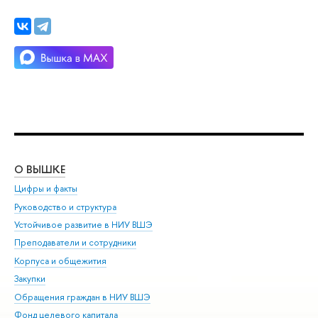
О ВЫШКЕ
ОБ
Цифры и факты
Ли
Руководство и структура
Дов
Устойчивое развитие в НИУ ВШЭ
Ол
Преподаватели и сотрудники
При
Корпуса и общежития
Вы
Закупки
При
Обращения граждан в НИУ ВШЭ
Ас
Фонд целевого капитала
До