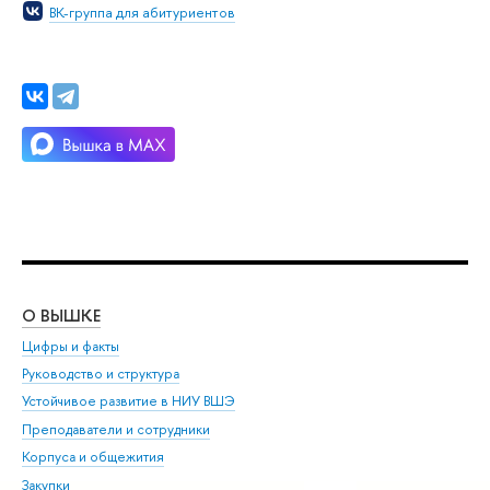
ВК-группа для абитуриентов
О ВЫШКЕ
ОБ
Цифры и факты
Ли
Руководство и структура
Дов
Устойчивое развитие в НИУ ВШЭ
Ол
Преподаватели и сотрудники
При
Корпуса и общежития
Вы
Закупки
При