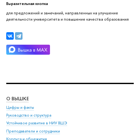
Выразительная кнопка
для предложений и замечаний, направленных на улучшение
деятельности университета и повышение качества образования
О ВЫШКЕ
ОБ
Цифры и факты
Ли
Руководство и структура
Дов
Устойчивое развитие в НИУ ВШЭ
Ол
Преподаватели и сотрудники
При
Корпуса и общежития
Вы