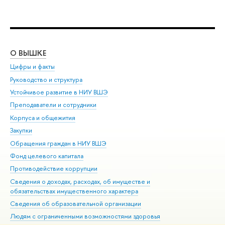
О ВЫШКЕ
ОБ
Цифры и факты
Ли
Руководство и структура
Дов
Устойчивое развитие в НИУ ВШЭ
Ол
Преподаватели и сотрудники
При
Корпуса и общежития
Вы
Закупки
При
Обращения граждан в НИУ ВШЭ
Ас
Фонд целевого капитала
До
Противодействие коррупции
Цен
Сведения о доходах, расходах, об имуществе и
Би
обязательствах имущественного характера
Об
Сведения об образовательной организации
Обр
Людям с ограниченными возможностями здоровья