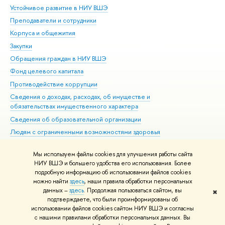
Устойчивое развитие в НИУ ВШЭ
Ол
Преподаватели и сотрудники
При
Корпуса и общежития
Вы
Закупки
При
Обращения граждан в НИУ ВШЭ
Ас
Фонд целевого капитала
До
Противодействие коррупции
Цен
Сведения о доходах, расходах, об имуществе и
Би
обязательствах имущественного характера
Об
Сведения об образовательной организации
Обр
Людям с ограниченными возможностями здоровья
Единая платежная страница
Мы используем файлы cookies для улучшения работы сайта
Работа в Вышке
НИУ ВШЭ и большего удобства его использования. Более
подробную информацию об использовании файлов cookies
можно найти
здесь
, наши правила обработки персональных
данных –
здесь
. Продолжая пользоваться сайтом, вы
✖
Редактору
подтверждаете, что были проинформированы об
© НИУ ВШЭ 1993–2026
Адреса и контакты
Условия использования
использовании файлов cookies сайтом НИУ ВШЭ и согласны
с нашими правилами обработки персональных данных. Вы
материалов
Политика конфиденциальности
Карта сайта