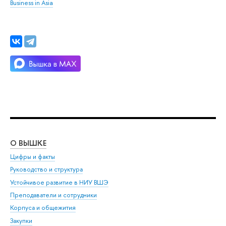
Business in Asia
О ВЫШКЕ
ОБ
Цифры и факты
Ли
Руководство и структура
Дов
Устойчивое развитие в НИУ ВШЭ
Ол
Преподаватели и сотрудники
При
Корпуса и общежития
Вы
Закупки
При