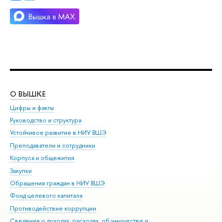
О ВЫШКЕ
ОБ
Цифры и факты
Ли
Руководство и структура
Дов
Устойчивое развитие в НИУ ВШЭ
Ол
Преподаватели и сотрудники
При
Корпуса и общежития
ыш
Закупки
При
Обращения граждан в НИУ ВШЭ
Ас
Фонд целевого капитала
До
Противодействие коррупции
Цен
Сведения о доходах, расходах, об имуществе и
Би