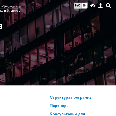
РУС
EN
 «Экономика,
ика и бизнес
а
Структура программы
Партнеры
Консультации для