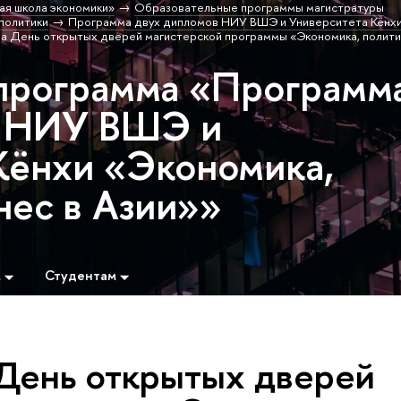
ая школа экономики»
Образовательные программы магистратуры
политики
Программа двух дипломов НИУ ВШЭ и Университета Кёнхи
на День открытых дверей магистерской программы «Экономика, полит
программа «Программ
в НИУ ВШЭ и
Кёнхи «Экономика,
нес в Азии»»
м
Студентам
 День открытых дверей