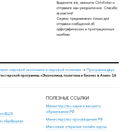
ыделите её, нажмите Ctrl+Enter и
отправьте нам уведомление. Спасибо
за участие!
Сервис предназначен только для
отправки сообщений о
орфографических и пунктуационных
ошибках.
льтет мировой экономики и мировой политики
→
Программа двух
гистерской программы «Экономика, политика и бизнес в Азии» 16
ПОЛЕЗНЫЕ ССЫЛКИ
Министерство науки и высшего
образования РФ
дом ВШЭ
Министерство просвещения РФ
ин «БукВышка»
Массовые открытые онлайн-курсы