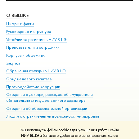
О ВЫШКЕ
ОБ
Цифры и факты
Ли
Руководство и структура
Дов
Устойчивое развитие в НИУ ВШЭ
Ол
Преподаватели и сотрудники
При
Корпуса и общежития
Вы
Закупки
При
Обращения граждан в НИУ ВШЭ
Ас
Фонд целевого капитала
До
Противодействие коррупции
Цен
Сведения о доходах, расходах, об имуществе и
Би
обязательствах имущественного характера
Об
Сведения об образовательной организации
Обр
Людям с ограниченными возможностями здоровья
Единая платежная страница
Мы используем файлы cookies для улучшения работы сайта
Работа в Вышке
НИУ ВШЭ и большего удобства его использования. Более