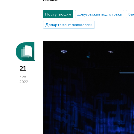
Поступающим
довузовская подготовка
ба
Департамент психологии
21
ноя
2022