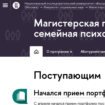
Национальный исследовательский университет «Высш
(Москва)
Факультет социальных наук
Магистерс
Магистерская 
семейная псих
О программе
Абитуриента
Поступающим
Начался прием порт
С апреля начался прием портфолио по