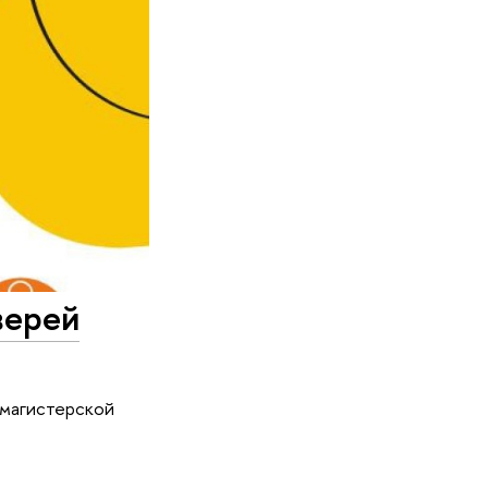
верей
 магистерской