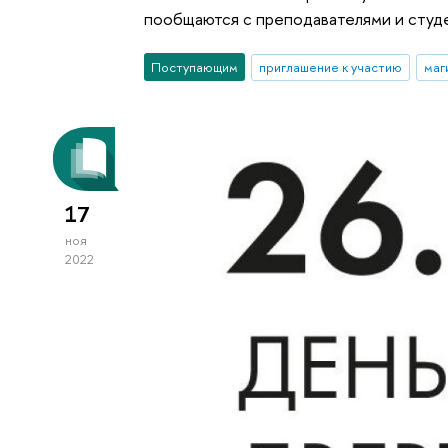
пообщаются с преподавателями и студе
Поступающим
приглашение к участию
маг
17
ноя
2022