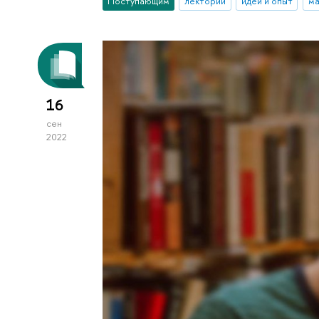
Поступающим
лектории
идеи и опыт
ма
16
сен
2022