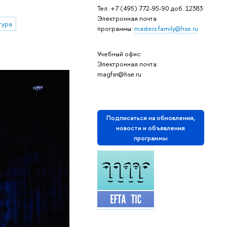
Тел.
+7 (495) 772-95-90 доб. 12383
Электронная почта
тура
программы:
masters.family@hse.ru
Учебный офис:
Электронная почта:
magfsn@hse.ru
Подписаться на обновления,
новости и объявления
программы