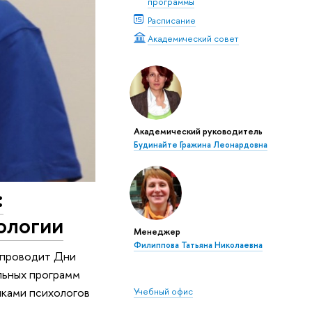
программы
Расписание
Академический совет
Академический руководитель
Будинайте Гражина Леонардовна
:
ологии
Менеджер
Филиппова Татьяна Николаевна
е проводит Дни
льных программ
иками психологов
Учебный офис