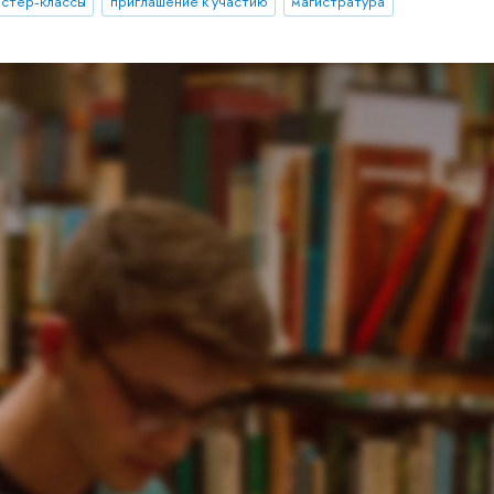
стер-классы
приглашение к участию
магистратура