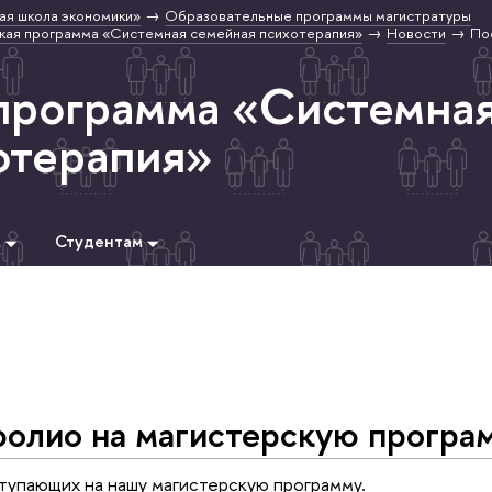
ая школа экономики»
Образовательные программы магистратуры
кая программа «Системная семейная психотерапия»
Новости
По
программа «Системна
отерапия»
м
Студентам
фолио на магистерскую програ
ступающих на нашу магистерскую программу.