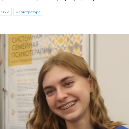
астию
магистратура