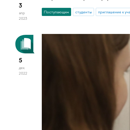
3
Поступающим
студенты
приглашение к уч
апр
2023
5
дек
2022