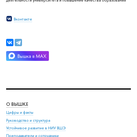
деятельности университета и повышение качества образования
Вконтакте
О ВЫШКЕ
ОБ
Цифры и факты
Ли
Руководство и структура
Дов
Устойчивое развитие в НИУ ВШЭ
Ол
Преподаватели и сотрудники
При