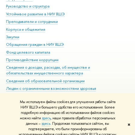
Руководство и структура
Дов
Устойчивое развитие в НИУ ВШЭ
Ол
Преподаватели и сотрудники
При
Корпуса и общежития
Вы
Закупки
При
Обращения граждан в НИУ ВШЭ
Ас
Фонд целевого капитала
До
Противодействие коррупции
Цен
Сведения о доходах, расходах, об имуществе и
Би
обязательствах имущественного характера
Об
Сведения об образовательной организации
Обр
Людям с ограниченными возможностями здоровья
Единая платежная страница
Мы используем файлы cookies для улучшения работы сайта
Работа в Вышке
НИУ ВШЭ и большего удобства его использования. Более
подробную информацию об использовании файлов cookies
можно найти
здесь
, наши правила обработки персональных
данных –
здесь
. Продолжая пользоваться сайтом, вы
✖
Редактору
подтверждаете, что были проинформированы об
© НИУ ВШЭ 1993–2026
Адреса и контакты
Условия использования
использовании файлов cookies сайтом НИУ ВШЭ и согласны