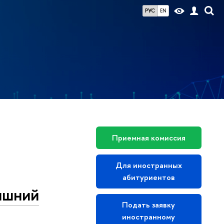
РУС
EN
Приемная комиссия
Для иностранных
абитуриентов
няшний
Подать заявку
иностранному