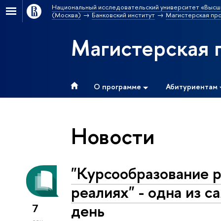
Национальный исследовательский университет «Высш
(Москва)
Банковский институт
Магистерская пр
Магистерская 
О программе
Абитуриентам
Новости
"Курсообразование р
реалиях" - одна из 
день
7