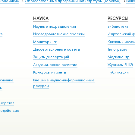
экономики»
→
Образовательные программы магистратуры (Москва)
→
Банк
НАУКА
РЕСУРСЫ
Научные подразделения
Библиотека
ка
Исследовательские проекты
Издательский 
Мониторинги
Книжный магаз
Диссертационные советы
Типография
Защиты диссертаций
Медиацентр
Академическое развитие
Журналы ВШЭ
Конкурсы и гранты
Публикации
зование
Внешние научно-информационные
ресурсы
ры
Э
нерства
модействие