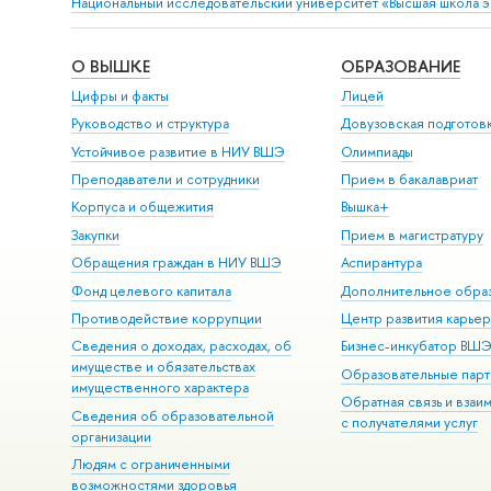
Национальный исследовательский университет «Высшая школа 
О ВЫШКЕ
ОБРАЗОВАНИЕ
Цифры и факты
Лицей
Руководство и структура
Довузовская подготов
Устойчивое развитие в НИУ ВШЭ
Олимпиады
Преподаватели и сотрудники
Прием в бакалавриат
Корпуса и общежития
Вышка+
Закупки
Прием в магистратуру
Обращения граждан в НИУ ВШЭ
Аспирантура
Фонд целевого капитала
Дополнительное обра
Противодействие коррупции
Центр развития карье
Сведения о доходах, расходах, об
Бизнес-инкубатор ВШ
имуществе и обязательствах
Образовательные парт
имущественного характера
Обратная связь и взаи
Сведения об образовательной
с получателями услуг
организации
Людям с ограниченными
возможностями здоровья