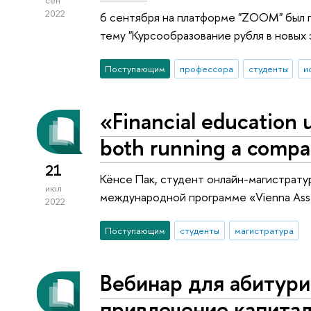
сен
2022
6 сентября на платформе "ZOOM" был 
тему "Курсообразование рубля в новых 
Поступающим
профессора
студенты
и
«Financial education u
both running a compan
21
Кёнсе Пак, студент онлайн-магистрату
июл
международной программе «Vienna As
2022
Поступающим
студенты
магистратура
Вебинар для абитур
привлечение капитал