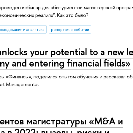
проведен вебинар для абитуриентов магистерской програ
экономических реалиях". Как это было?
сследования и аналитика
репортаж о событии
nlocks your potential to a new le
y and entering financial fields»
ры «Финансы», поделился опытом обучения и рассказал об
set Management».
иентов магистратуры «M&A и
а в 2022: вызовы, риски и