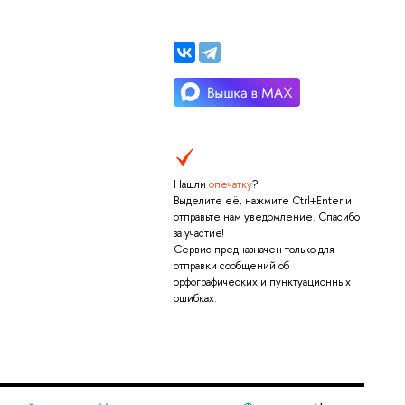
Нашли
опечатку
?
Выделите её, нажмите Ctrl+Enter и
отправьте нам уведомление. Спасибо
за участие!
Сервис предназначен только для
отправки сообщений об
орфографических и пунктуационных
ошибках.