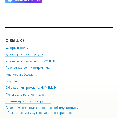
О ВЫШКЕ
ОБ
Цифры и факты
Ли
Руководство и структура
Дов
Устойчивое развитие в НИУ ВШЭ
Ол
Преподаватели и сотрудники
При
Корпуса и общежития
Вы
Закупки
При
Обращения граждан в НИУ ВШЭ
Ас
Фонд целевого капитала
До
Противодействие коррупции
Цен
Сведения о доходах, расходах, об имуществе и
Би
обязательствах имущественного характера
Об