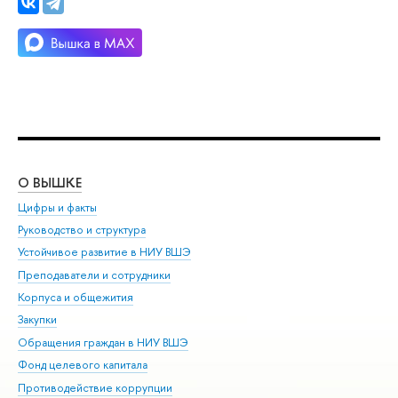
О ВЫШКЕ
ОБ
Цифры и факты
Ли
Руководство и структура
Дов
Устойчивое развитие в НИУ ВШЭ
Ол
Преподаватели и сотрудники
При
Корпуса и общежития
Вы
Закупки
При
Обращения граждан в НИУ ВШЭ
Ас
Фонд целевого капитала
До
Противодействие коррупции
Цен