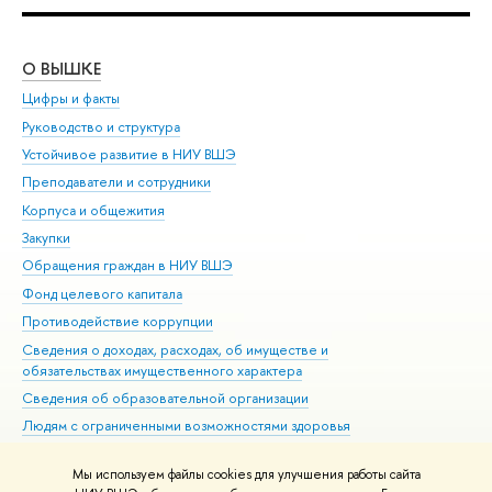
О ВЫШКЕ
ОБ
Цифры и факты
Ли
Руководство и структура
Дов
Устойчивое развитие в НИУ ВШЭ
Ол
Преподаватели и сотрудники
При
Корпуса и общежития
Вы
Закупки
При
Обращения граждан в НИУ ВШЭ
Ас
Фонд целевого капитала
До
Противодействие коррупции
Цен
Сведения о доходах, расходах, об имуществе и
Би
обязательствах имущественного характера
Об
Сведения об образовательной организации
Обр
Людям с ограниченными возможностями здоровья
Единая платежная страница
Мы используем файлы cookies для улучшения работы сайта
Работа в Вышке