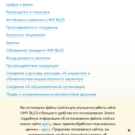
Цифры и факты
Ли
Руководство и структура
Дов
Устойчивое развитие в НИУ ВШЭ
Ол
Преподаватели и сотрудники
При
Корпуса и общежития
Вы
Закупки
При
Обращения граждан в НИУ ВШЭ
Ас
Фонд целевого капитала
До
Противодействие коррупции
Цен
Сведения о доходах, расходах, об имуществе и
Би
обязательствах имущественного характера
Об
Сведения об образовательной организации
Обр
Людям с ограниченными возможностями здоровья
Единая платежная страница
Мы используем файлы cookies для улучшения работы сайта
Работа в Вышке
НИУ ВШЭ и большего удобства его использования. Более
подробную информацию об использовании файлов cookies
можно найти
здесь
, наши правила обработки персональных
данных –
здесь
. Продолжая пользоваться сайтом, вы
✖
Редактору
подтверждаете, что были проинформированы об