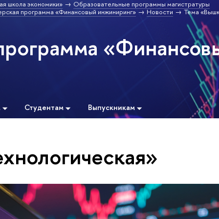
ая школа экономики»
Образовательные программы магистратуры
ерская программа «Финансовый инжиниринг»
Новости
Тема «Выш
программа «Финансов
м
Студентам
Выпускникам
ехнологическая»