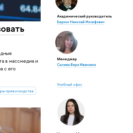
Академический руководитель
Берзон Николай Иосифович
зовать
адные
Менеджер
нта в массмедиа и
Сычева Вера Ивановна
а с его
Учебный офис
ры превосходства