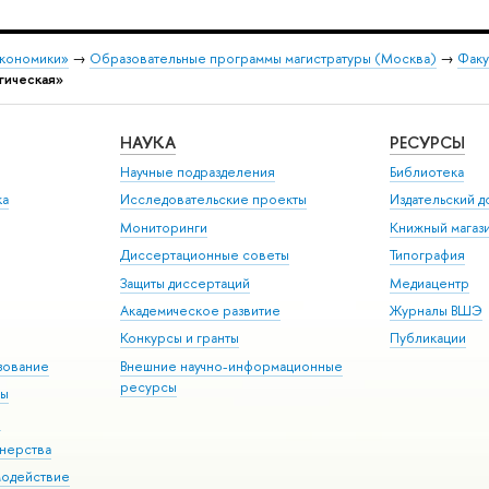
экономики»
→
Образовательные программы магистратуры (Москва)
→
Факу
гическая»
НАУКА
РЕСУРСЫ
Научные подразделения
Библиотека
ка
Исследовательские проекты
Издательский 
Мониторинги
Книжный магаз
Диссертационные советы
Типография
Защиты диссертаций
Медиацентр
Академическое развитие
Журналы ВШЭ
Конкурсы и гранты
Публикации
зование
Внешние научно-информационные
ресурсы
ры
Э
нерства
модействие