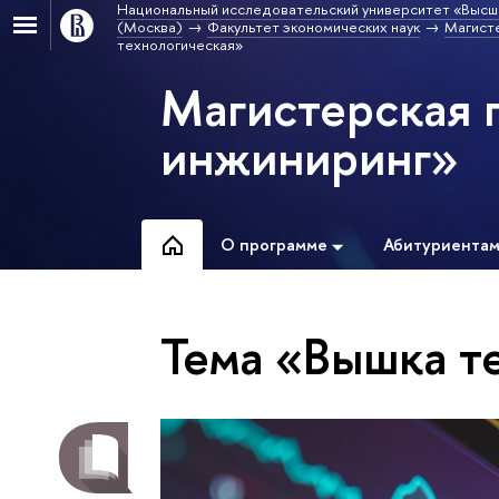
Национальный исследовательский университет «Высш
(Москва)
Факультет экономических наук
Магист
технологическая»
Магистерская 
инжиниринг»
О программе
Абитуриента
Тема «Вышка т