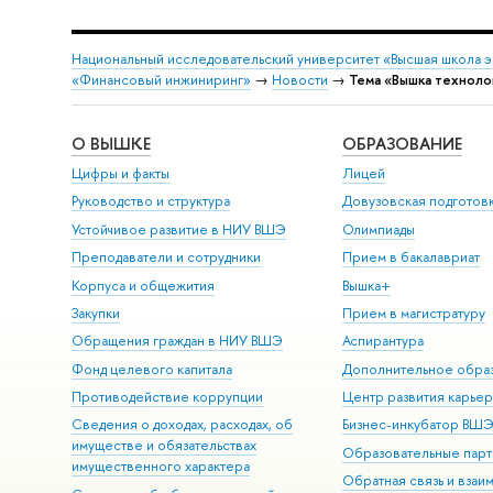
Национальный исследовательский университет «Высшая школа 
«Финансовый инжиниринг»
→
Новости
→
Тема «Вышка техноло
О ВЫШКЕ
ОБРАЗОВАНИЕ
Цифры и факты
Лицей
Руководство и структура
Довузовская подготов
Устойчивое развитие в НИУ ВШЭ
Олимпиады
Преподаватели и сотрудники
Прием в бакалавриат
Корпуса и общежития
Вышка+
Закупки
Прием в магистратуру
Обращения граждан в НИУ ВШЭ
Аспирантура
Фонд целевого капитала
Дополнительное обра
Противодействие коррупции
Центр развития карье
Сведения о доходах, расходах, об
Бизнес-инкубатор ВШ
имуществе и обязательствах
Образовательные парт
имущественного характера
Обратная связь и взаи