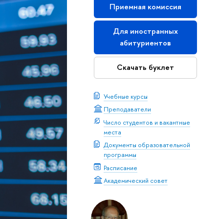
Приемная комиссия
Для иностранных
абитуриентов
Скачать буклет
Учебные курсы
Преподаватели
Число студентов и вакантные
места
Документы образовательной
программы
Расписание
Академический совет