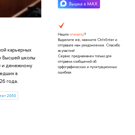
Нашли
опечатку
?
Выделите её, нажмите Ctrl+Enter и
отправьте нам уведомление. Спасибо
ной карьерных
за участие!
Сервис предназначен только для
у Высшей школы
отправки сообщений об
) и денежному
орфографических и пунктуационных
шедших в
ошибках.
26 года.
тет 2030