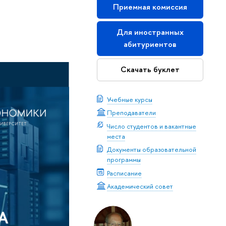
Приемная комиссия
Для иностранных
абитуриентов
Скачать буклет
Учебные курсы
Преподаватели
Число студентов и вакантные
места
Документы образовательной
программы
Расписание
Академический совет