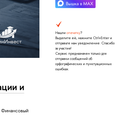
Нашли
опечатку
?
Выделите её, нажмите Ctrl+Enter и
отправьте нам уведомление. Спасибо
за участие!
Сервис предназначен только для
отправки сообщений об
орфографических и пунктуационных
ошибках.
ации и
м Финансовый