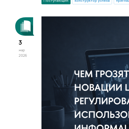
Поступающим
конструктор успеха
пригла
3
мар
2026