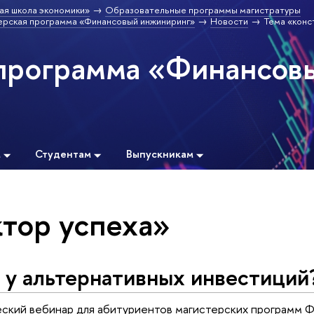
ая школа экономики»
Образовательные программы магистратуры
ерская программа «Финансовый инжиниринг»
Новости
Тема «конс
программа «Финансов
м
Студентам
Выпускникам
ктор успеха»
а у альтернативных инвестиций
еский вебинар для абитуриентов магистерских программ 