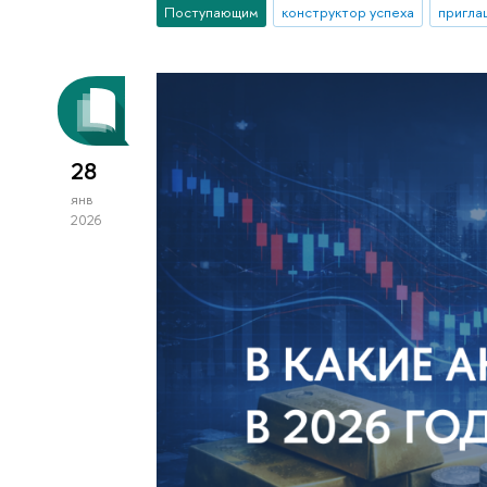
Поступающим
конструктор успеха
пригла
28
янв
2026