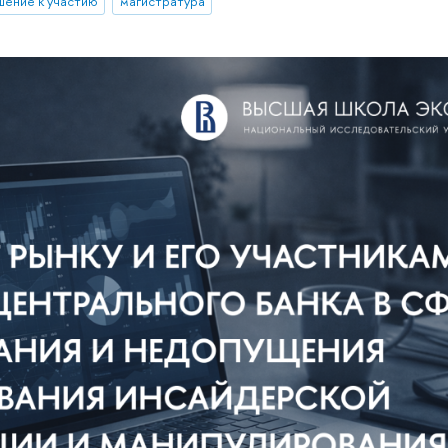
шение к участию
магистратура