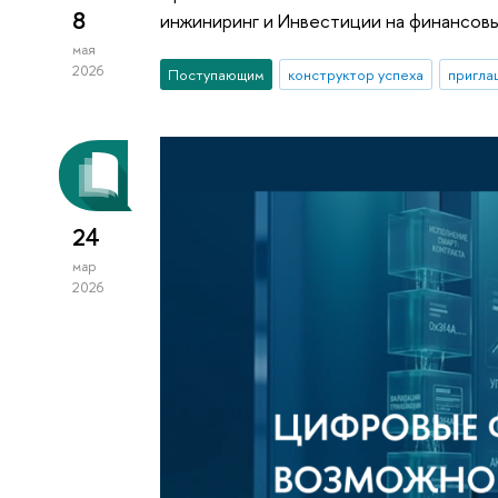
8
инжиниринг и Инвестиции на финансов
мая
2026
Поступающим
конструктор успеха
пригла
24
мар
2026