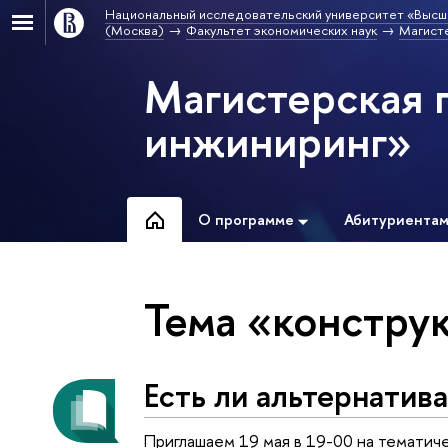
Национальный исследовательский университет «Высш
(Москва)
Факультет экономических наук
Магист
Магистерская 
инжиниринг»
О программе
Абитуриента
Тема «констру
Есть ли альтернатив
Приглашаем 19 мая в 19-00 на тематич