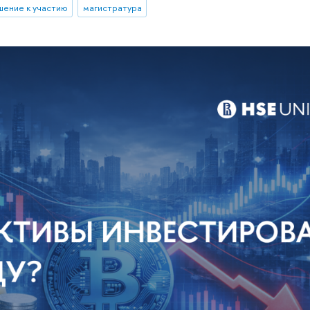
шение к участию
магистратура