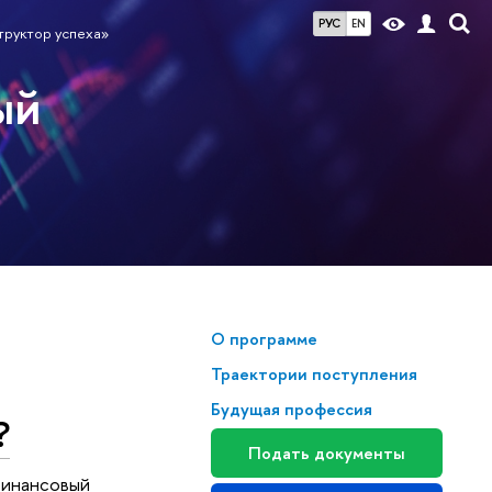
РУС
EN
труктор успеха»
ый
О программе
Траектории поступления
Будущая профессия
?
Подать документы
Финансовый