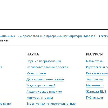
экономики»
→
Образовательные программы магистратуры (Москва)
→
Факу
спеха»
НАУКА
РЕСУРСЫ
Научные подразделения
Библиотека
ка
Исследовательские проекты
Издательский 
Мониторинги
Книжный магаз
Диссертационные советы
Типография
Защиты диссертаций
Медиацентр
Академическое развитие
Журналы ВШЭ
Конкурсы и гранты
Публикации
зование
Внешние научно-информационные