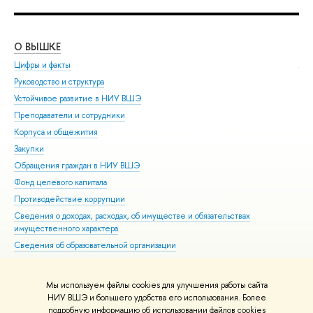
О ВЫШКЕ
ОБ
Цифры и факты
Ли
Руководство и структура
Дов
Устойчивое развитие в НИУ ВШЭ
Ол
Преподаватели и сотрудники
При
Корпуса и общежития
Вы
Закупки
При
Обращения граждан в НИУ ВШЭ
Асп
Фонд целевого капитала
Доп
Противодействие коррупции
Цен
Сведения о доходах, расходах, об имуществе и обязательствах
Биз
имущественного характера
Обр
Сведения об образовательной организации
Обр
Людям с ограниченными возможностями здоровья
Единая платежная страница
Мы используем файлы cookies для улучшения работы сайта
Работа в Вышке
НИУ ВШЭ и большего удобства его использования. Более
подробную информацию об использовании файлов cookies