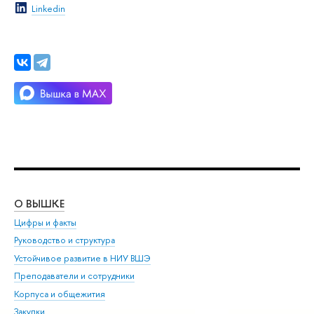
Linkedin
О ВЫШКЕ
ОБ
Цифры и факты
Ли
Руководство и структура
Дов
Устойчивое развитие в НИУ ВШЭ
Ол
Преподаватели и сотрудники
При
Корпуса и общежития
Вы
Закупки
При