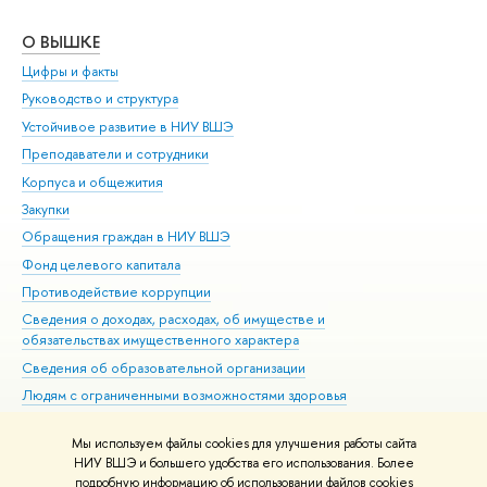
О ВЫШКЕ
ОБ
Цифры и факты
Ли
Руководство и структура
Дов
Устойчивое развитие в НИУ ВШЭ
Ол
Преподаватели и сотрудники
При
Корпуса и общежития
Вы
Закупки
При
Обращения граждан в НИУ ВШЭ
Ас
Фонд целевого капитала
До
Противодействие коррупции
Цен
Сведения о доходах, расходах, об имуществе и
Би
обязательствах имущественного характера
Об
Сведения об образовательной организации
Обр
Людям с ограниченными возможностями здоровья
Единая платежная страница
Мы используем файлы cookies для улучшения работы сайта
Работа в Вышке
НИУ ВШЭ и большего удобства его использования. Более
подробную информацию об использовании файлов cookies