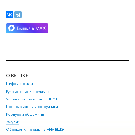
О ВЫШКЕ
ОБ
Цифры и факты
Ли
Руководство и структура
Дов
Устойчивое развитие в НИУ ВШЭ
Ол
Преподаватели и сотрудники
При
Корпуса и общежития
Вы
Закупки
При
Обращения граждан в НИУ ВШЭ
Ас