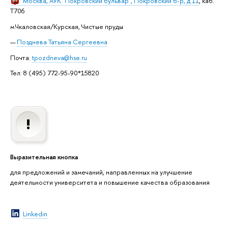
Москва
, АУК "Покровский бульвар", Покровский б-р, д.11
, каб.
T706
м.Чкаловская/Курская, Чистые пруды
Позднева Татьяна Сергеевна
Почта:
tpozdneva@hse.ru
Тел: 8 (495) 772-95-90*15820
Выразительная кнопка
для предложений и замечаний, направленных на улучшение
деятельности университета и повышение качества образования
Linkedin