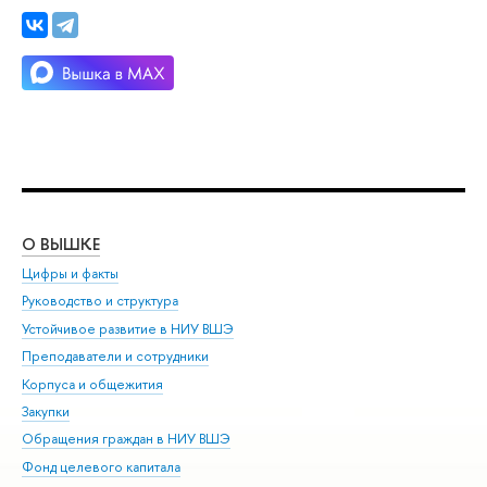
О ВЫШКЕ
ОБ
Цифры и факты
Ли
Руководство и структура
Дов
Устойчивое развитие в НИУ ВШЭ
Ол
Преподаватели и сотрудники
При
Корпуса и общежития
Вы
Закупки
При
Обращения граждан в НИУ ВШЭ
Ас
Фонд целевого капитала
До