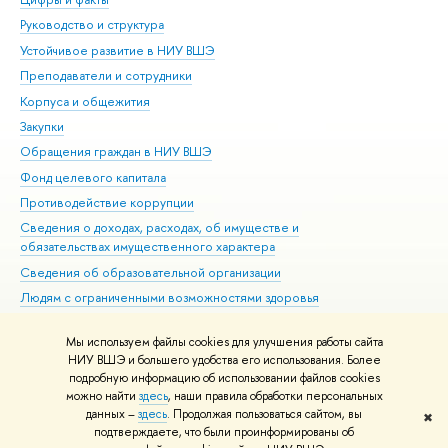
Руководство и структура
Дов
Устойчивое развитие в НИУ ВШЭ
Ол
Преподаватели и сотрудники
При
Корпуса и общежития
Вы
Закупки
При
Обращения граждан в НИУ ВШЭ
Ас
Фонд целевого капитала
До
Противодействие коррупции
Цен
Сведения о доходах, расходах, об имуществе и
Би
обязательствах имущественного характера
Об
Сведения об образовательной организации
Обр
Людям с ограниченными возможностями здоровья
Единая платежная страница
Мы используем файлы cookies для улучшения работы сайта
Работа в Вышке
НИУ ВШЭ и большего удобства его использования. Более
подробную информацию об использовании файлов cookies
можно найти
здесь
, наши правила обработки персональных
данных –
здесь
. Продолжая пользоваться сайтом, вы
✖
Редактору
подтверждаете, что были проинформированы об