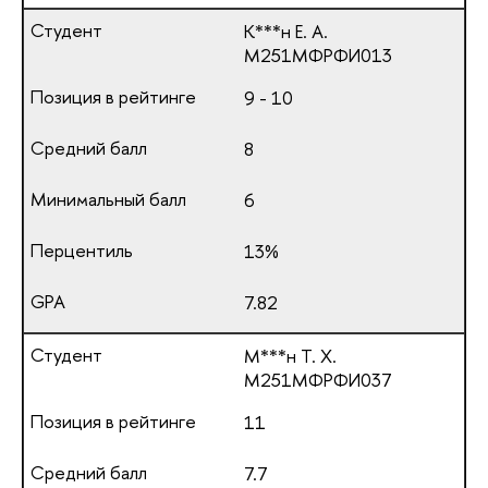
К***н Е. А.
М251МФРФИ013
9 - 10
8
6
13%
7.82
М***н Т. Х.
М251МФРФИ037
11
7.7