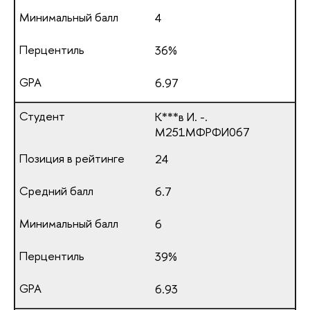
4
36%
6.97
К***в И. -.
М251МФРФИ067
24
6.7
6
39%
6.93