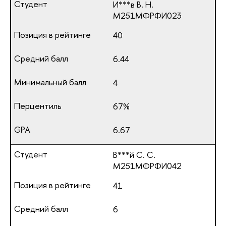
И***в В. Н.
М251МФРФИ023
40
6.44
4
67%
6.67
В***й С. С.
М251МФРФИ042
41
6