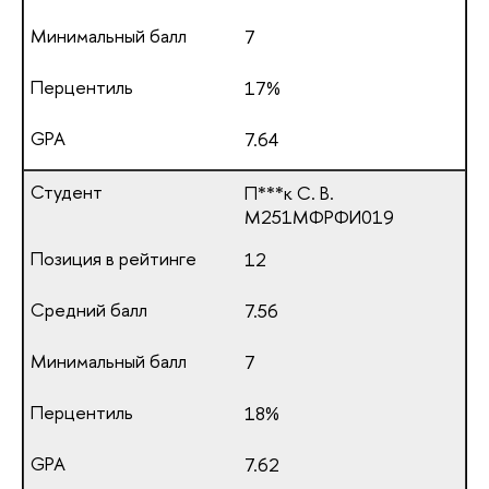
7
17%
7.64
П***к С. В.
М251МФРФИ019
12
7.56
7
18%
7.62