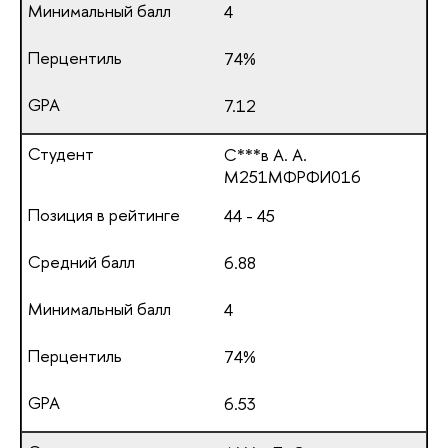
4
74%
7.12
С***в А. А.
М251МФРФИ016
44 - 45
6.88
4
74%
6.53