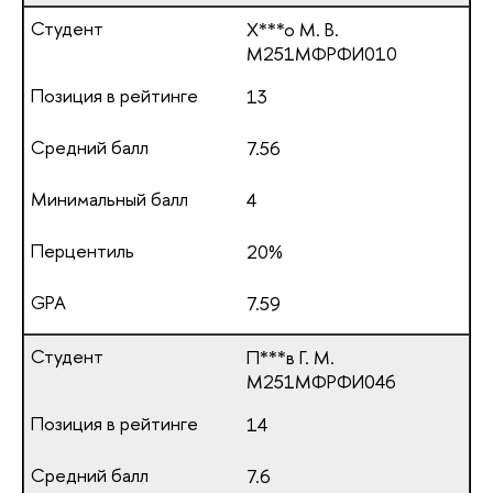
Х***о М. В.
М251МФРФИ010
13
7.56
4
20%
7.59
П***в Г. М.
М251МФРФИ046
14
7.6