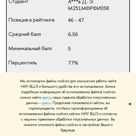
А***в Д. Э.
М251МФРФИ058
46 - 47
6.56
5
77%
6.50
Мы используем файлы cookies для улучшения работы сайта
НИУ ВШЭ и большего удобства его использования. Более
В***о А. А.
подробную информацию об использовании файлов cookies
М251МФРФИ051
можно найти
здесь
, наши правила обработки персональных
данных –
здесь
. Продолжая пользоваться сайтом, вы
✖
подтверждаете, что были проинформированы об
46 - 47
использовании файлов cookies сайтом НИУ ВШЭ и согласны
с нашими правилами обработки персональных данных. Вы
7
можете отключить файлы cookies в настройках Вашего
браузера.