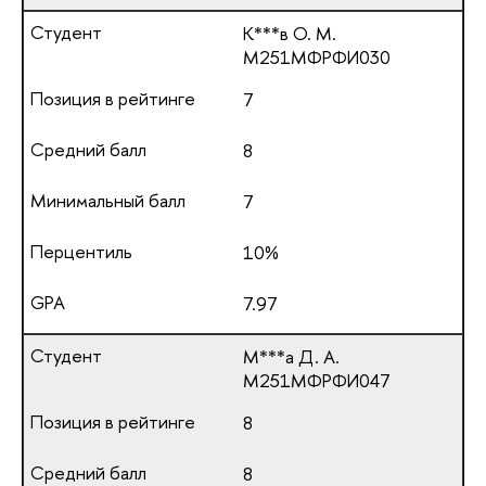
К***в О. М.
М251МФРФИ030
7
8
7
10%
7.97
М***а Д. А.
М251МФРФИ047
8
8