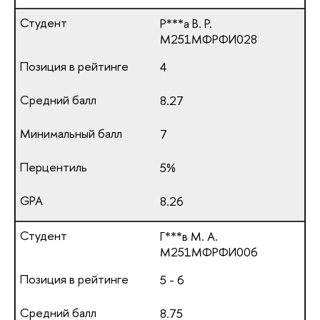
Р***а В. Р.
М251МФРФИ028
4
8.27
7
5%
8.26
Г***в М. А.
М251МФРФИ006
5 - 6
8.75