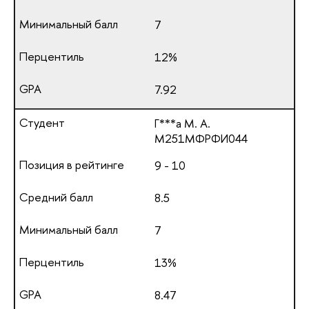
7
12%
7.92
Г***а М. А.
М251МФРФИ044
9 - 10
8.5
7
13%
8.47