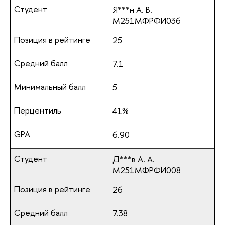
Я***н А. В.
М251МФРФИ036
25
7.1
5
41%
6.90
Д***в А. А.
М251МФРФИ008
26
7.38