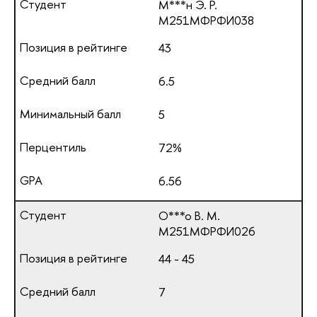
М***н Э. Р.
М251МФРФИ038
43
6.5
5
72%
6.56
О***о В. М.
М251МФРФИ026
44 - 45
7