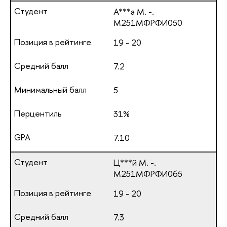
А***а М. -.
М251МФРФИ050
19 - 20
7.2
5
31%
7.10
Ц***й М. -.
М251МФРФИ065
19 - 20
7.3