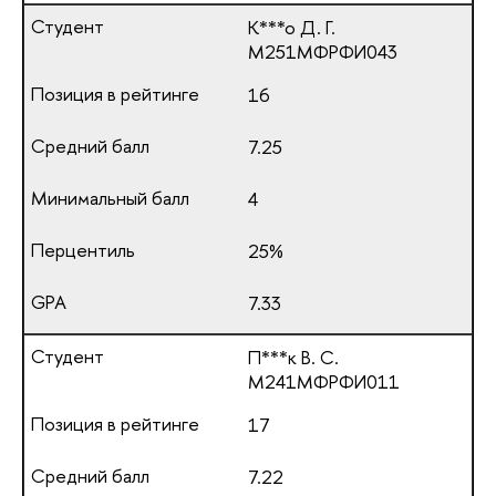
К***о Д. Г.
М251МФРФИ043
16
7.25
4
25%
7.33
П***к В. С.
М241МФРФИ011
17
7.22