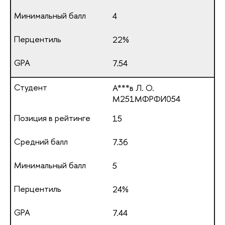
4
22%
7.54
А***в Л. О.
М251МФРФИ054
15
7.36
5
24%
7.44