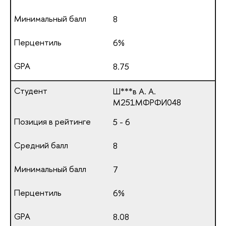
8
6%
8.75
Ш***в А. А.
М251МФРФИ048
5 - 6
8
7
6%
8.08