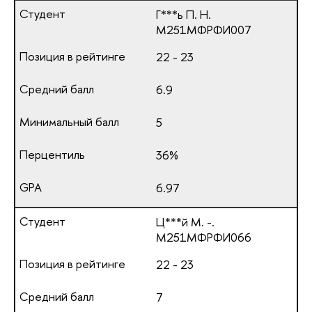
Г***ь П. Н.
М251МФРФИ007
22 - 23
6.9
5
36%
6.97
Ц***й М. -.
М251МФРФИ066
22 - 23
7