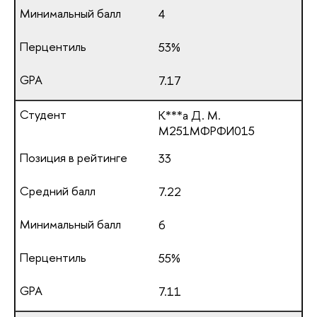
4
53%
7.17
К***а Д. М.
М251МФРФИ015
33
7.22
6
55%
7.11