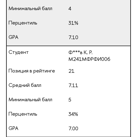
4
31%
7.10
Ф***в К. Р.
М241МФРФИ006
21
7.11
5
34%
7.00