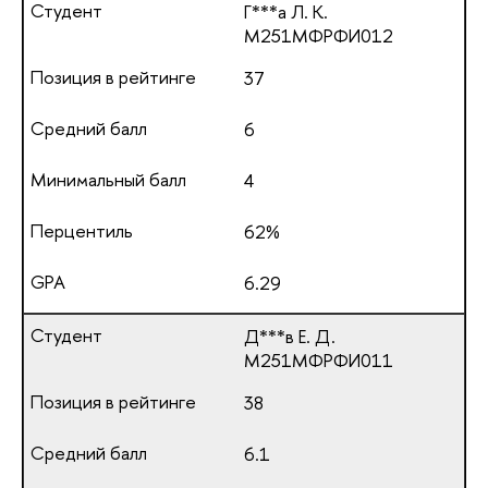
Г***а Л. К.
М251МФРФИ012
37
6
4
62%
6.29
Д***в Е. Д.
М251МФРФИ011
38
6.1