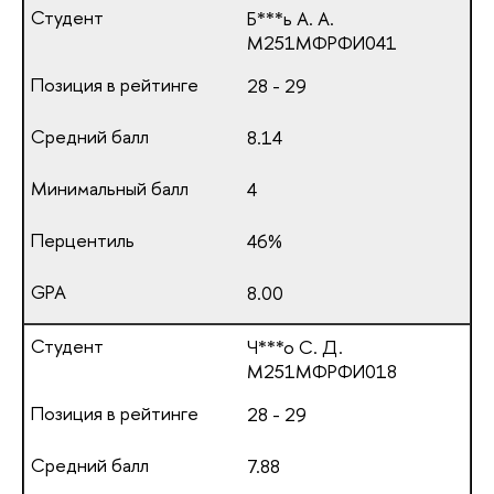
Б***ь А. А.
М251МФРФИ041
28 - 29
8.14
4
46%
8.00
Ч***о С. Д.
М251МФРФИ018
28 - 29
7.88