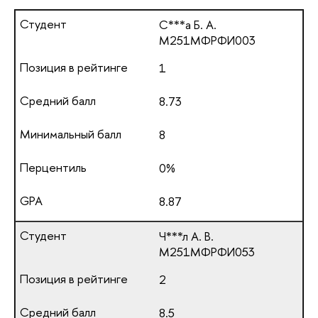
С***а Б. А.
М251МФРФИ003
1
8.73
8
0%
8.87
Ч***л А. В.
М251МФРФИ053
2
8.5