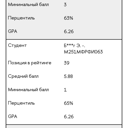
3
63%
6.26
Б***г Э. -.
М251МФРФИ063
39
5.88
1
65%
6.26