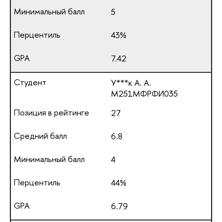
5
43%
7.42
У***к А. А.
М251МФРФИ035
27
6.8
4
44%
6.79