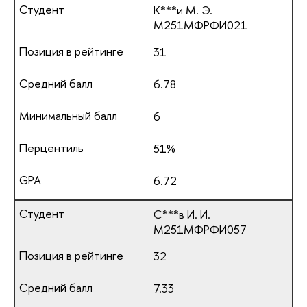
К***и М. Э.
М251МФРФИ021
31
6.78
6
51%
6.72
С***в И. И.
М251МФРФИ057
32
7.33