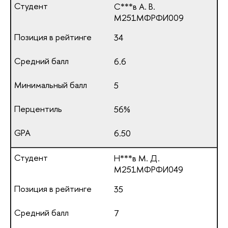
С***в А. В.
М251МФРФИ009
34
6.6
5
56%
6.50
Н***в М. Д.
М251МФРФИ049
35
7