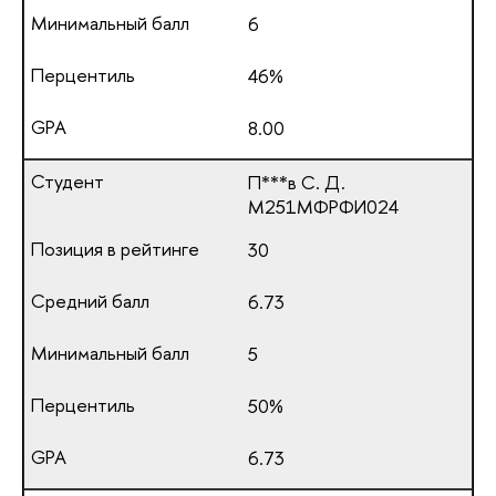
6
46%
8.00
П***в С. Д.
М251МФРФИ024
30
6.73
5
50%
6.73