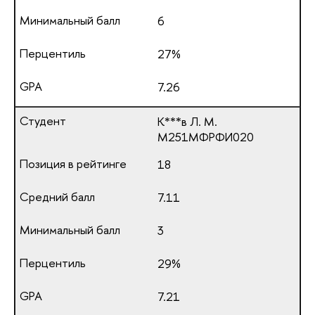
6
27%
7.26
К***в Л. М.
М251МФРФИ020
18
7.11
3
29%
7.21