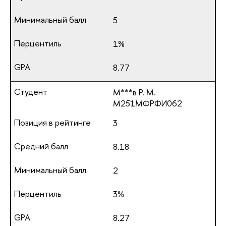
5
1%
8.77
М***в Р. М.
М251МФРФИ062
3
8.18
2
3%
8.27