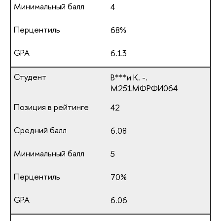
4
68%
6.13
В***и К. -.
М251МФРФИ064
42
6.08
5
70%
6.06