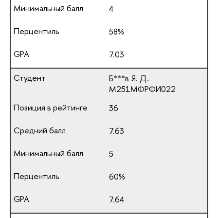
4
58%
7.03
Б***в Я. Д.
М251МФРФИ022
36
7.63
5
60%
7.64