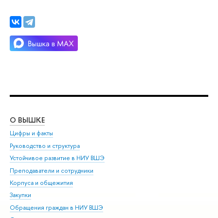
О ВЫШКЕ
ОБ
Цифры и факты
Ли
Руководство и структура
Дов
Устойчивое развитие в НИУ ВШЭ
Ол
Преподаватели и сотрудники
При
Корпуса и общежития
Вы
Закупки
При
Обращения граждан в НИУ ВШЭ
Ас