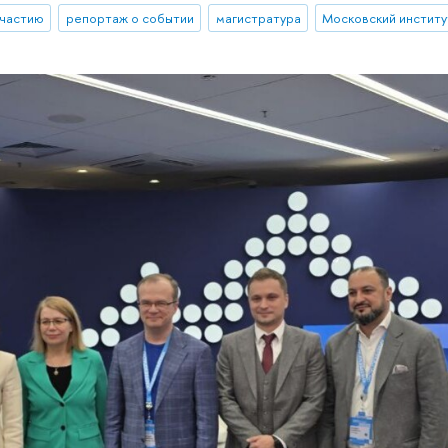
участию
репортаж о событии
магистратура