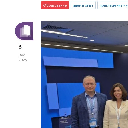
Образование
идеи и опыт
приглашение к 
3
мар
2026