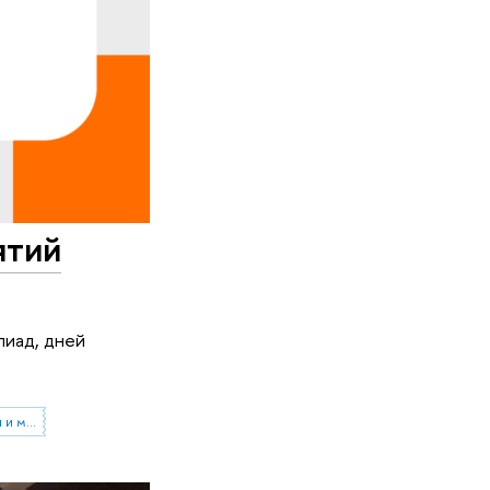
ятий
пиад, дней
Московский институт электроники и математики им. А.Н. Тихонова