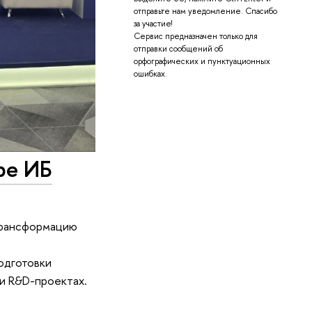
отправьте нам уведомление. Спасибо
за участие!
Сервис предназначен только для
отправки сообщений об
орфографических и пунктуационных
ошибках.
ре ИБ
трансформацию
одготовки
и R&D-проектах.