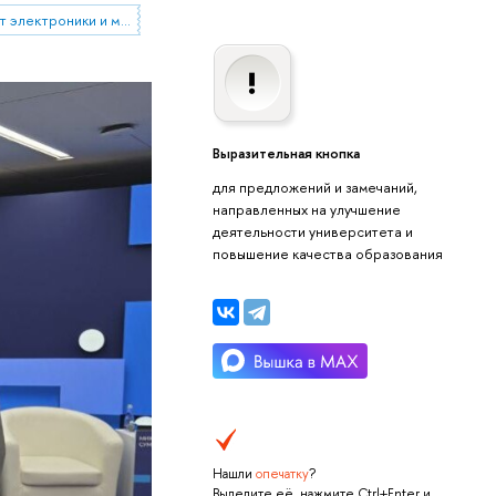
Московский институт электроники и математики им. А.Н. Тихонова
Выразительная кнопка
для предложений и замечаний,
направленных на улучшение
деятельности университета и
повышение качества образования
Нашли
опечатку
?
Выделите её, нажмите Ctrl+Enter и