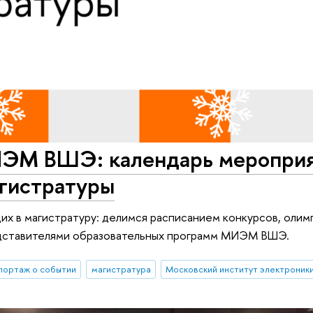
ИЭМ ВШЭ: календарь меропри
агистратуры
х в магистратуру: делимся расписанием конкурсов, олим
едставителями образовательных программ МИЭМ ВШЭ.
портаж о событии
магистратура