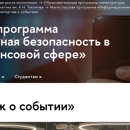
ая школа экономики»
Образовательные программы магистратуры
атики им. А.Н. Тихонова
Магистерская программа «Информационная
репортаж о событии»
программа
ая безопасность в
нсовой сфере»
м
Студентам
ж о событии»