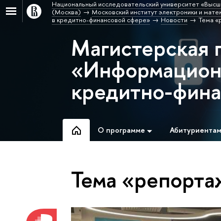
Национальный исследовательский университет «Высш
(Москва)
Московский институт электроники и матем
в кредитно-финансовой сфере»
Новости
Тема «
Магистерская 
«Информационн
кредитно-фина
О программе
Абитуриента
Тема «репорта