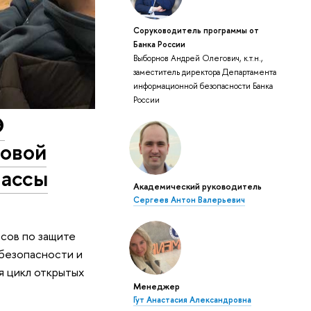
Соруководитель программы от
Банка России
Выборнов Андрей Олегович, к.т.н.,
заместитель директора Департамента
информационной безопасности Банка
России
Э
совой
лассы
Академический руководитель
Сергеев Антон Валерьевич
сов по защите
безопасности и
я цикл открытых
Менеджер
Гут Анастасия Александровна