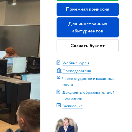
Приемная комиссия
Для иностранных
абитуриентов
Скачать буклет
Учебные курсы
Преподаватели
Число студентов и вакантные
места
Документы образовательной
программы
Расписание