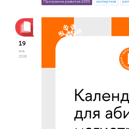
Программа развития 2030
экспертиза
реп
19
янв
2026