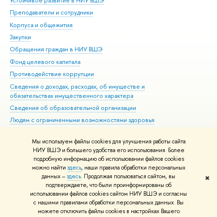
Устойчивое развитие в НИУ ВШЭ
Ол
Преподаватели и сотрудники
При
Корпуса и общежития
Вы
Закупки
При
Обращения граждан в НИУ ВШЭ
Ас
Фонд целевого капитала
До
Противодействие коррупции
Цен
Сведения о доходах, расходах, об имуществе и
Би
обязательствах имущественного характера
Об
Сведения об образовательной организации
Обр
Людям с ограниченными возможностями здоровья
Единая платежная страница
Мы используем файлы cookies для улучшения работы сайта
Работа в Вышке
НИУ ВШЭ и большего удобства его использования. Более
подробную информацию об использовании файлов cookies
можно найти
здесь
, наши правила обработки персональных
данных –
здесь
. Продолжая пользоваться сайтом, вы
✖
Редактору
подтверждаете, что были проинформированы об
© НИУ ВШЭ 1993–2026
Адреса и контакты
Условия использования
использовании файлов cookies сайтом НИУ ВШЭ и согласны
с нашими правилами обработки персональных данных. Вы
материалов
Политика конфиденциальности
Карта сайта
можете отключить файлы cookies в настройках Вашего
Шрифты HSE Sans и HSE Slab разработаны в
Школе дизайна НИУ ВШЭ