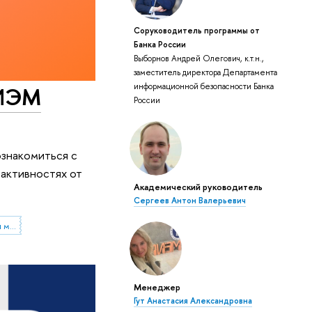
Соруководитель программы от
Банка России
Выборнов Андрей Олегович, к.т.н.,
заместитель директора Департамента
информационной безопасности Банка
МИЭМ
России
ознакомиться с
 активностях от
Академический руководитель
Сергеев Антон Валерьевич
Московский институт электроники и математики им. А.Н. Тихонова
Менеджер
Гут Анастасия Александровна