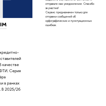
отправьте нам уведомление. Спасибо
за участие!
Сервис предназначен только для
отправки сообщений об
ым
орфографических и пунктуационных
ошибках.
 кредитно-
дставителей
В качестве
МФТИ. Серия
ёра
и в рамках
. В 2025/26