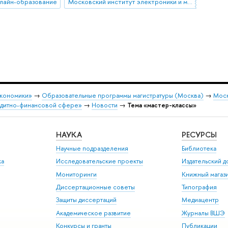
лайн-образование
Московский институт электроники и математики им. А.Н. Тихонова
экономики»
→
Образовательные программы магистратуры (Москва)
→
Моск
едитно-финансовой сфере»
→
Новости
→
Тема «мастер-классы»
НАУКА
РЕСУРСЫ
Научные подразделения
Библиотека
ка
Исследовательские проекты
Издательский 
Мониторинги
Книжный магаз
Диссертационные советы
Типография
Защиты диссертаций
Медиацентр
Академическое развитие
Журналы ВШЭ
Конкурсы и гранты
Публикации