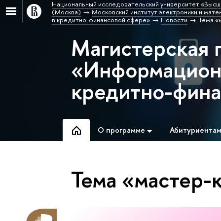
Национальный исследовательский университет «Высш
(Москва)
Московский институт электроники и матем
в кредитно-финансовой сфере»
Новости
Тема «
Магистерская 
«Информационн
кредитно-фина
О программе
Абитуриента
Тема «мастер-