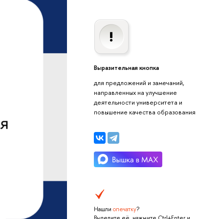
Выразительная кнопка
для предложений и замечаний,
направленных на улучшение
деятельности университета и
повышение качества образования
Нашли
опечатку
?
Выделите её, нажмите Ctrl+Enter и