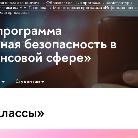
ая школа экономики»
Образовательные программы магистратуры
атики им. А.Н. Тихонова
Магистерская программа «Информационная
мастер-классы»
программа
ая безопасность в
нсовой сфере»
м
Студентам
классы»